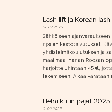
Lash lift ja Korean lash l
06.02.2026
Sähköiseen ajanvaraukseen on
ripsien kestotaivutukset. Käv
yhdistelmäkoulutuksen ja sain
maailmaa ihanan Roosan opas
harjoitteluhintaan 45 €, jot
tekemiseen. Aikaa varataan 
Helmikuun pajat 2025
01.02.2025