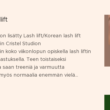
ift
 lisätty Lash lift/Korean lash lift
in Cristel Studion
 koko viikonlopun opiskella lash liftin
tuksella. Teen toistaiseksi
ta saan treeniä ja varmuutta
myös normaalia enemmän vielä...