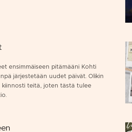
t
seet ensimmäiseen pitämääni Kohti
npä järjestetään uudet päivät. Olikin
kiinnosti teitä, joten tästä tulee
io.
een