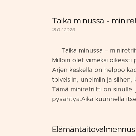
Taika minussa - miniretr
18.04.2026
✨ Taika minussa – miniretrii
Milloin olet viimeksi oikeasti
Arjen keskellä on helppo ka
toiveisiin, unelmiin ja siihen,
Tämä miniretriitti on sinulle,
pysähtyä.Aika kuunnella itseä
Elämäntaitovalmennus