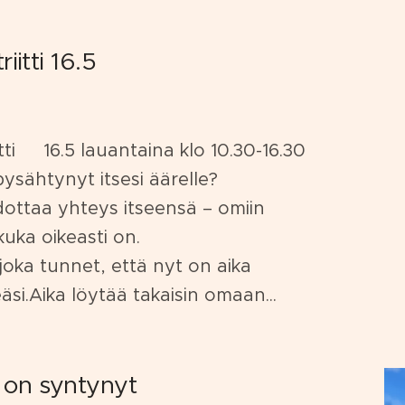
iitti 16.5
tti ✨16.5 lauantaina klo 10.30-16.30
 pysähtynyt itsesi äärelle?
dottaa yhteys itseensä – omiin
 kuka oikeasti on.
 joka tunnet, että nyt on aika
si.Aika löytää takaisin omaan...
 on syntynyt