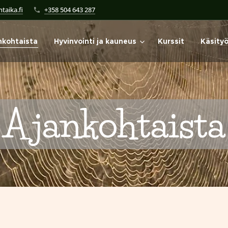
taika.fi
+358 504 643 287
nkohtaista
Hyvinvointi ja kauneus
Kurssit
Käsity
Ajankohtaista