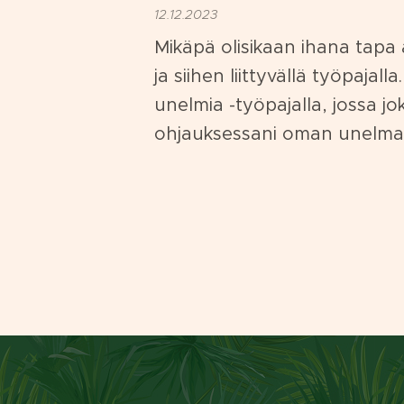
12.12.2023
Mikäpä olisikaan ihana tapa 
ja siihen liittyvällä työpajall
unelmia -työpajalla, jossa 
ohjauksessani oman unelma