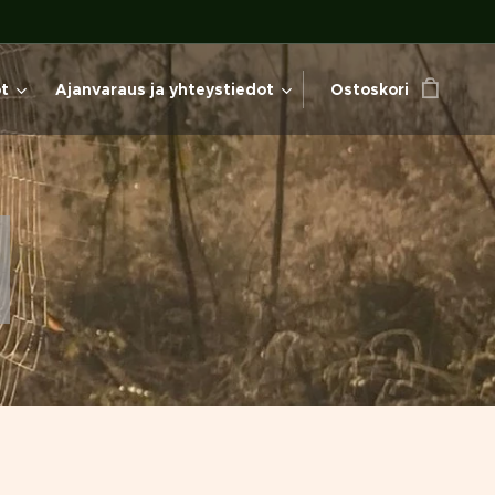
öt
Ajanvaraus ja yhteystiedot
Ostoskori