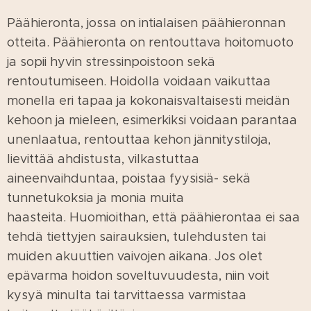
Päähieronta, jossa on intialaisen päähieronnan
otteita. Päähieronta on rentouttava hoitomuoto
ja sopii hyvin stressinpoistoon sekä
rentoutumiseen. Hoidolla voidaan vaikuttaa
monella eri tapaa ja kokonaisvaltaisesti meidän
kehoon ja mieleen, esimerkiksi voidaan parantaa
unenlaatua, rentouttaa kehon jännitystiloja,
lievittää ahdistusta, vilkastuttaa
aineenvaihduntaa, poistaa fyysisiä- sekä
tunnetukoksia ja monia muita
haasteita. Huomioithan, että päähierontaa ei saa
tehdä tiettyjen sairauksien, tulehdusten tai
muiden akuuttien vaivojen aikana. Jos olet
epävarma hoidon soveltuvuudesta, niin voit
kysyä minulta tai tarvittaessa varmistaa