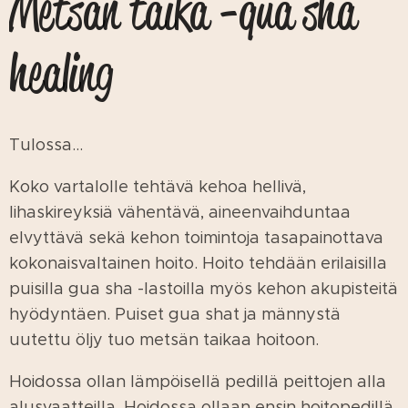
Metsän taika -qua sha
healing
Tulossa...
Koko vartalolle tehtävä kehoa hellivä,
lihaskireyksiä vähentävä, aineenvaihduntaa
elvyttävä sekä kehon toimintoja tasapainottava
kokonaisvaltainen hoito. Hoito tehdään erilaisilla
puisilla gua sha -lastoilla myös kehon akupisteitä
hyödyntäen. Puiset gua shat ja männystä
uutettu öljy tuo metsän taikaa hoitoon.
Hoidossa ollan lämpöisellä pedillä peittojen alla
alusvaatteilla. Hoidossa ollaan ensin hoitopedillä