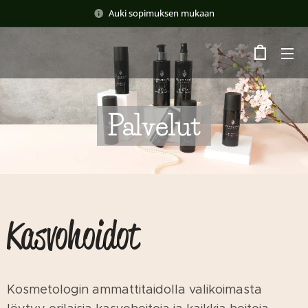
Auki sopimuksen mukaan
Palvelut
Kasvohoidot
Kosmetologin ammattitaidolla valikoimasta