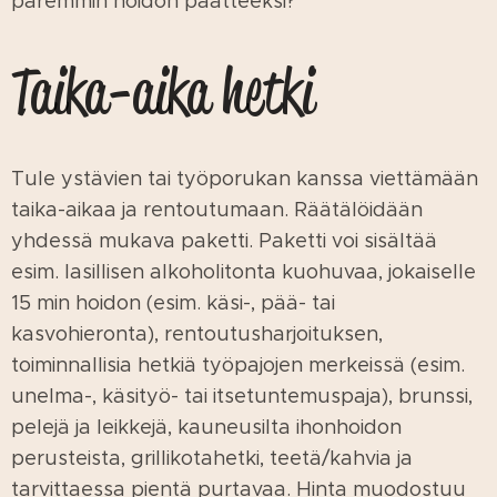
paremmin hoidon päätteeksi?
Taika-aika hetki
Tule ystävien tai työporukan kanssa viettämään
taika-aikaa ja rentoutumaan. Räätälöidään
yhdessä mukava paketti. Paketti voi sisältää
esim. lasillisen alkoholitonta kuohuvaa, jokaiselle
15 min hoidon (esim. käsi-, pää- tai
kasvohieronta), rentoutusharjoituksen,
toiminnallisia hetkiä työpajojen merkeissä (esim.
unelma-, käsityö- tai itsetuntemuspaja), brunssi,
pelejä ja leikkejä, kauneusilta ihonhoidon
perusteista, grillikotahetki, teetä/kahvia ja
tarvittaessa pientä purtavaa. Hinta muodostuu