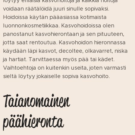
löytyy erilaisia kasvohoitoja ja kaikkia hoitoja
voidaan räätälöidä juuri sinulle sopivaksi.
Hoidoissa käytän pääasiassa kotimaista
luonnonkosmetiikkaa. Kasvohoidoissa olen
panostanut kasvohierontaan ja sen pituuteen,
jotta saat rentoutua. Kasvohoidon hieronnassa
käydään läpi kasvot, decoltee, olkavarret, niska
ja hartiat. Tarvittaessa myös pää tai kädet.
Vaihtoehtoja on kuitenkin useita, joten varmasti
sieltä löytyy jokaiselle sopiva kasvohoito.
Taianomainen
päähieronta